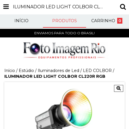
ILUMINADOR LED LIGHT COLBOR CL220R RGB
INÍCIO
PRODUTOS
CARRINHO
0
ENVIAMOS PARA TODO O BRASIL!
Início
/
Estúdio
/
Iluminadores de Led
/
LED COLBOR
/
ILUMINADOR LED LIGHT COLBOR CL220R RGB