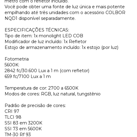
metro com o refletor incluído.
Você pode obter uma fonte de luz única e mais potente
empilhando até três unidades com o acessório COLBOR
NQD1 disponível separadamente.
ESPECIFICAÇÕES TÉCNICAS:
Tipo de item: 1x monolight LED COB
Modificador de luz incluído: 1x Refletor
Estojo de armazenamento incluído: 1x estojo (por luz)
Fotometria
5600K:
2842 fc/30.600 Lux a 1 m (com refletor)
659 fc/7100 Lux a 1 m
Temperatura de cor: 2700 a 6500K
Modos de cores: RGB, luz natural, tungstênio
Padrão de precisão de cores:
CRI 97
TLCI 98
SSI 83 em 3200K
SSI 73 em 5600K
TM-30 Rf 93