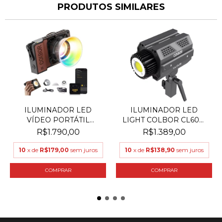
PRODUTOS SIMILARES
ILUMINADOR LED
ILUMINADOR LED
VÍDEO PORTÁTIL
LIGHT COLBOR CL60M
COLBOR W10...
DAYLIG...
R$1.790,00
R$1.389,00
10
x de
R$179,00
sem juros
10
x de
R$138,90
sem juros