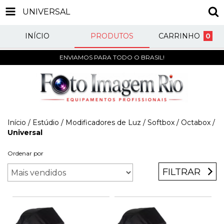
UNIVERSAL
INÍCIO
PRODUTOS
CARRINHO
0
ENVIAMOS PARA TODO O BRASIL!
Início
/
Estúdio
/
Modificadores de Luz
/
Softbox / Octabox
/
Universal
Ordenar por
FILTRAR