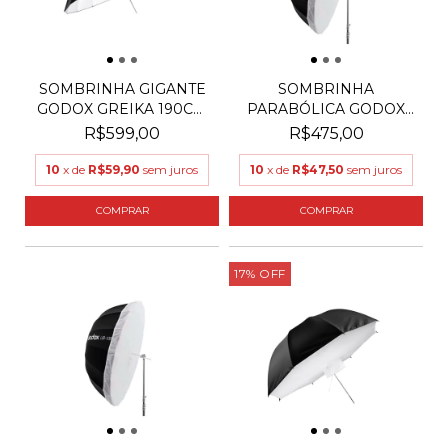
SOMBRINHA GIGANTE
SOMBRINHA
GODOX GREIKA 190CM
PARABÓLICA GODOX
BW1...
GREIKA UB-130...
R$599,00
R$475,00
10
x de
R$59,90
sem juros
10
x de
R$47,50
sem juros
17
%
OFF