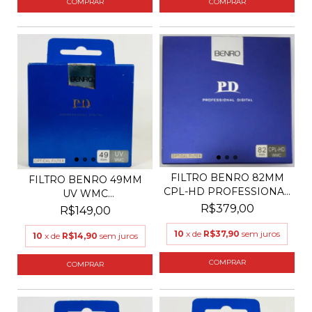
FILTRO BENRO 82MM
FILTRO BENRO 49MM
CPL-HD PROFESSIONAL
UV WMC
DI...
PROFESSIONAL DI...
R$379,00
R$149,00
10
x de
R$37,90
sem juros
10
x de
R$14,90
sem juros