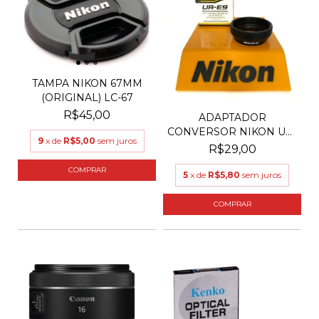
TAMPA NIKON 67MM
(ORIGINAL) LC-67
R$45,00
ADAPTADOR
CONVERSOR NIKON UR-
9
x de
R$5,00
sem juros
E9
R$29,00
5
x de
R$5,80
sem juros