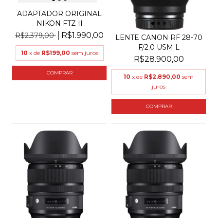
ADAPTADOR ORIGINAL
NIKON FTZ II
R$1.990,00
R$2.379,00
LENTE CANON RF 28-70
F/2.0 USM L
10
x de
R$199,00
sem juros
R$28.900,00
10
x de
R$2.890,00
sem
juros