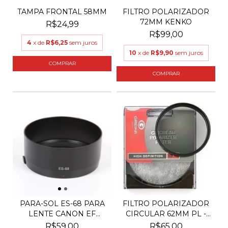
TAMPA FRONTAL 58MM
FILTRO POLARIZADOR
72MM KENKO
R$24,99
R$99,00
4
x de
R$6,25
sem juros
10
x de
R$9,90
sem juros
PARA-SOL ES-68 PARA
FILTRO POLARIZADOR
LENTE CANON EF
CIRCULAR 62MM PL -
50MM...
GR...
R$59,00
R$65,00