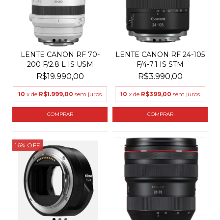
LENTE CANON RF 24-105
LENTE CANON RF 70-
F/4-7.1 IS STM
200 F/2.8 L IS USM
R$3.990,00
R$19.990,00
10
x de
R$399,00
sem juros
10
x de
R$1.999,00
sem juros
16
%
OFF