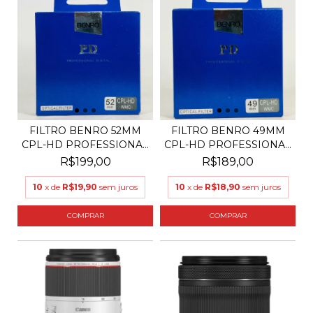
FILTRO BENRO 52MM
FILTRO BENRO 49MM
CPL-HD PROFESSIONAL
CPL-HD PROFESSIONAL
DI...
DI...
R$199,00
R$189,00
10
x de
R$19,90
sem juros
10
x de
R$18,90
sem juros