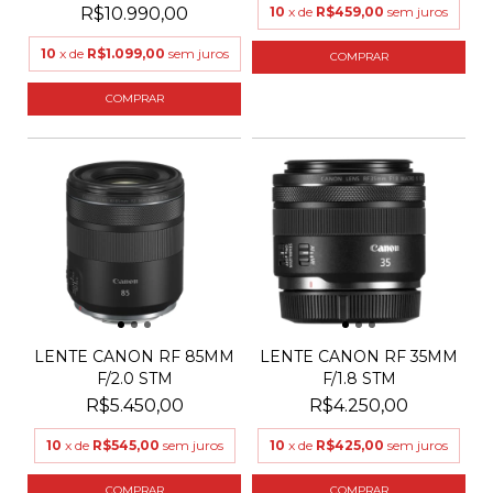
R$10.990,00
10
x de
R$459,00
sem juros
10
x de
R$1.099,00
sem juros
LENTE CANON RF 85MM
LENTE CANON RF 35MM
F/2.0 STM
F/1.8 STM
R$5.450,00
R$4.250,00
10
x de
R$545,00
sem juros
10
x de
R$425,00
sem juros