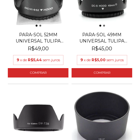
PARA-SOL 52MM
PARA-SOL 49MM
UNIVERSAL TULIPA
UNIVERSAL TULIPA
PARA LENT...
PARA LENT...
R$49,00
R$45,00
9
x de
R$5,44
sem juros
9
x de
R$5,00
sem juros