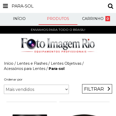
PARA-SOL
INÍCIO
PRODUTOS
CARRINHO
0
ENVIAMOS PARA TODO O BRASIL!
Início
/
Lentes e Flashes
/
Lentes Objetivas
/
Acessórios para Lentes
/
Para-sol
Ordenar por
FILTRAR