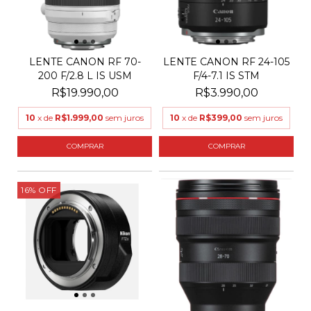
LENTE CANON RF 24-105
LENTE CANON RF 70-
F/4-7.1 IS STM
200 F/2.8 L IS USM
R$3.990,00
R$19.990,00
10
x de
R$399,00
sem juros
10
x de
R$1.999,00
sem juros
16
%
OFF