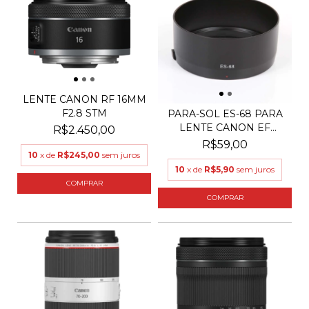
LENTE CANON RF 16MM
F2.8 STM
PARA-SOL ES-68 PARA
LENTE CANON EF
R$2.450,00
50MM...
R$59,00
10
x de
R$245,00
sem juros
10
x de
R$5,90
sem juros