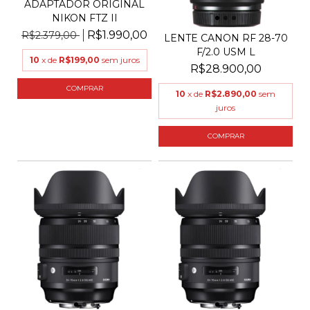
ADAPTADOR ORIGINAL
NIKON FTZ II
R$1.990,00
R$2.379,00
LENTE CANON RF 28-70
F/2.0 USM L
10
x de
R$199,00
sem juros
R$28.900,00
10
x de
R$2.890,00
sem
juros