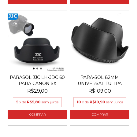
PARASOL JJC LH-JDC 60
PARA-SOL 82MM
PARA CANON SX
UNIVERSAL TULIPA
PARA LENT...
R$29,00
R$109,00
5
x de
R$5,80
sem juros
10
x de
R$10,90
sem juros