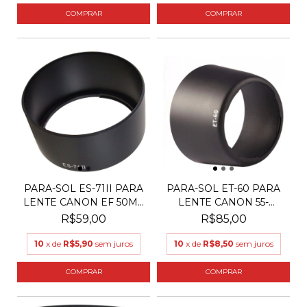
PARA-SOL ES-71II PARA
PARA-SOL ET-60 PARA
LENTE CANON EF 50M...
LENTE CANON 55-
250MM...
R$59,00
R$85,00
10
x de
R$5,90
sem juros
10
x de
R$8,50
sem juros