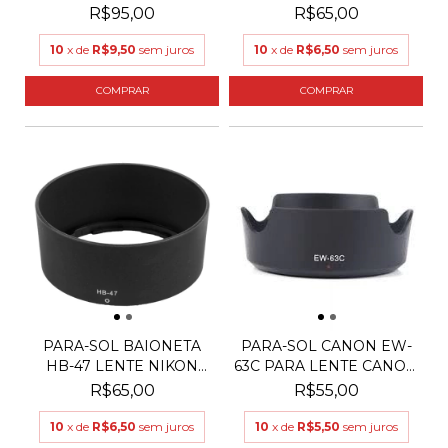
S...
R$95,00
R$65,00
10
x de
R$9,50
sem juros
10
x de
R$6,50
sem juros
PARA-SOL BAIONETA
PARA-SOL CANON EW-
HB-47 LENTE NIKON
63C PARA LENTE CANON
50MM...
1...
R$65,00
R$55,00
10
x de
R$6,50
sem juros
10
x de
R$5,50
sem juros