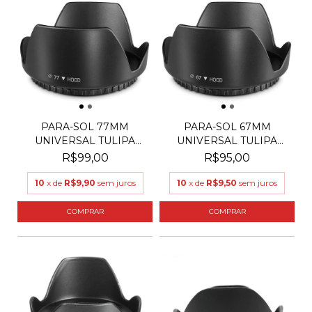
PARA-SOL 77MM
PARA-SOL 67MM
UNIVERSAL TULIPA
UNIVERSAL TULIPA
PARA LENT...
PARA LENT...
R$99,00
R$95,00
10
x de
R$9,90
sem juros
10
x de
R$9,50
sem juros