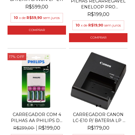
PILHAS RECARREGÁVEL
R$599,00
ENELOOP PRO
PANASONI...
R$199,00
10
x de
R$59,90
sem juros
10
x de
R$19,90
sem juros
17
%
OFF
CARREGADOR COM 4
CARREGADOR CANON
PILHAS AA PHILIPS DE
LC-E10 P/ BATERIA LP -
24...
E...
R$199,00
R$179,00
R$239,00