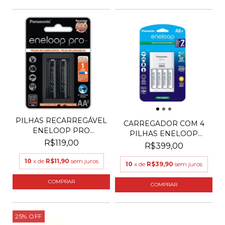
PILHAS RECARREGÁVEL
CARREGADOR COM 4
ENELOOP PRO
PILHAS ENELOOP
PANASONI...
R$119,00
PANASONI...
R$399,00
10
x de
R$11,90
sem juros
10
x de
R$39,90
sem juros
25
%
OFF