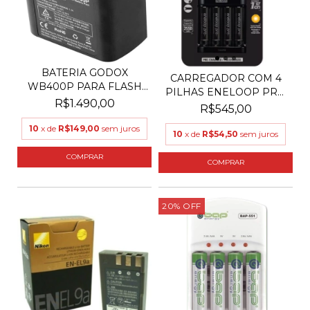
BATERIA GODOX
CARREGADOR COM 4
WB400P PARA FLASH
PILHAS ENELOOP PRO
AD400
R$1.490,00
PANA...
R$545,00
10
x de
R$149,00
sem juros
10
x de
R$54,50
sem juros
20
%
OFF