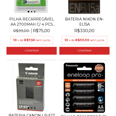
PILHA RECARREGÁVEL
BATERIA NIKON EN-
AA 2700MAH C/ 4 PCS
EL15A
B...
R$75,00
R$330,00
R$99,00
10
x de
R$7,50
sem juros
10
x de
R$33,00
sem juros
BATERIA CANON LP-E17