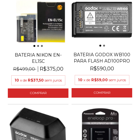
BATERIA GODOX WB100
BATERIA NIKON EN-
PARA FLASH AD100PRO
EL15C
R$590,00
R$375,00
R$499,00
10
x de
R$59,00
sem juros
10
x de
R$37,50
sem juros