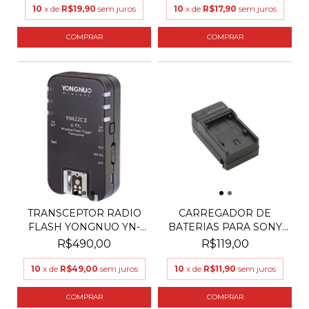
10
x de
R$19,90
sem juros
10
x de
R$17,90
sem juros
TRANSCEPTOR RADIO
CARREGADOR DE
FLASH YONGNUO YN-
BATERIAS PARA SONY
622C...
NP-F550...
R$490,00
R$119,00
10
x de
R$49,00
sem juros
10
x de
R$11,90
sem juros